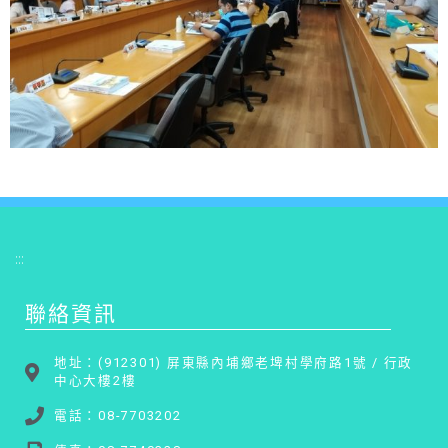
:::
聯絡資訊
地址：(912301) 屏東縣內埔鄉老埤村學府路1號 / 行政
中心大樓2樓
電話：08-7703202