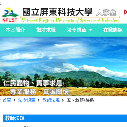
:::
本室簡介
徵才求職
法令規章
在職訓練
:::
首頁
法令規章
教師法規
五、敘薪/待遇
教師法規