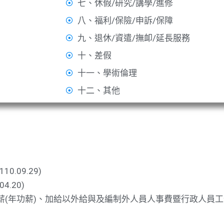
七、休假/研究/講學/進修
八、福利/保險/申訴/保障
九、退休/資遣/撫卹/延長服務
十、差假
十一、學術倫理
十二、其他
09.29)
.20)
薪(年功薪)、加給以外給與及編制外人員人事費暨行政人員