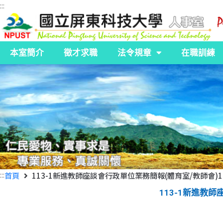
:::
本室簡介
徵才求職
法令規章
在職訓練
:::
首頁
113-1新進教師座談會行政單位業務簡報(體育室/教師會)113
113-1新進教師